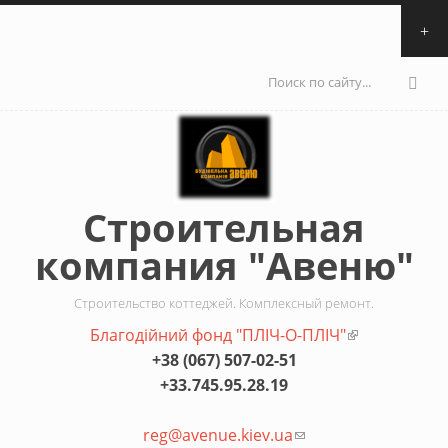
Перейти к основному содержанию
Форма
поиска
Строительная
компания "Авеню"
Строительство коттеджей. Комплексный ремонт.
Благодiйний фонд "ПЛIЧ-О-ПЛIЧ"
(внешняя
+38 (067) 507-02-51
ссылка)
+33.745.95.28.19
reg@avenue.kiev.ua
(ссылка для