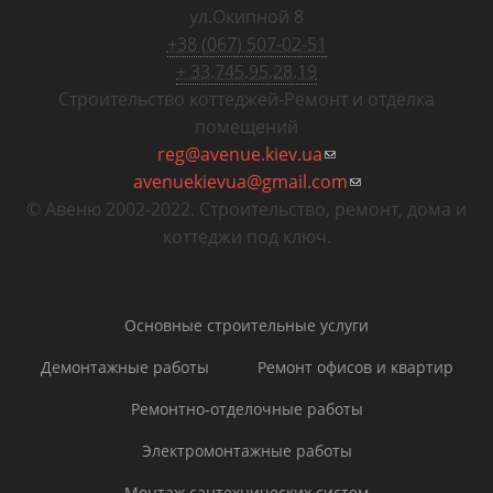
ул.Окипной 8
+38 (067) 507-02-51
+ 33.745.95.28.19
Строительство коттеджей
-
Ремонт и отделка
помещений
reg@avenue.kiev.ua
(ссылка для
avenuekievua@gmail.com
отправки email)
(ссылка для
© Авеню 2002-2022. Строительство, ремонт, дома и
отправки email)
коттеджи под ключ.
Основные строительные услуги
Демонтажные работы
Ремонт офисов и квартир
Ремонтно-отделочные работы
Электромонтажные работы
Монтаж сантехнических систем