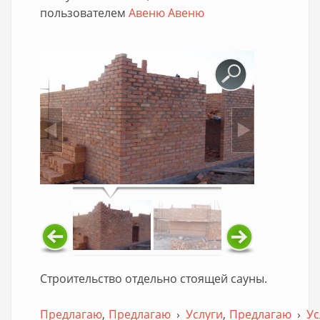
пользователем
Авеню Авеню
Строительство отдельно стоящей сауны.
Предлагаю
Предлагаю
›
Услуги
Предлагаю
›
Ус