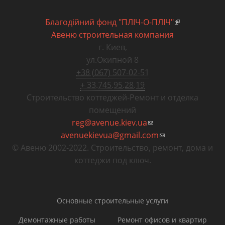
Благодiйний фонд "ПЛIЧ-О-ПЛIЧ"
(внешняя
Авеню строительная компания
ссылка)
г. Киев
,
ул.Окипной 8
+38 (067) 507-02-51
+ 33.745.95.28.19
Строительство коттеджей
-
Ремонт и отделка
помещений
reg@avenue.kiev.ua
(ссылка для
avenuekievua@gmail.com
отправки email)
(ссылка для
© Авеню 2002-2022. Строительство, ремонт, дома и
отправки email)
коттеджи под ключ.
Основные строительные услуги
Демонтажные работы
Ремонт офисов и квартир