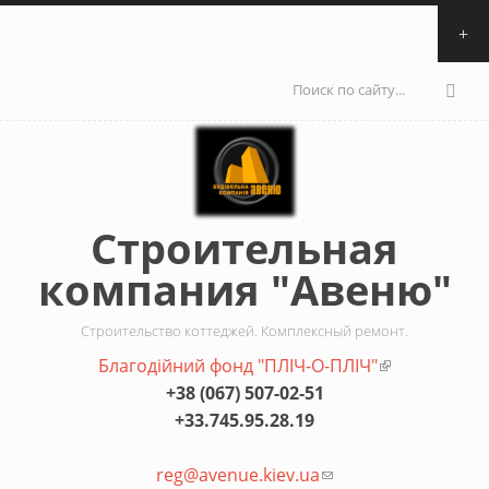
Перейти к основному содержанию
Форма
поиска
Строительная
компания "Авеню"
Строительство коттеджей. Комплексный ремонт.
Благодiйний фонд "ПЛIЧ-О-ПЛIЧ"
(внешняя
+38 (067) 507-02-51
ссылка)
+33.745.95.28.19
reg@avenue.kiev.ua
(ссылка для